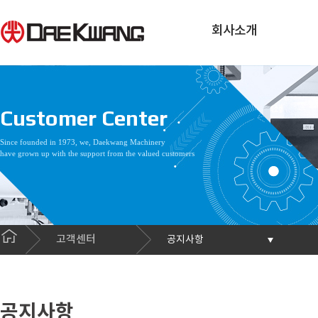
회사소개
Customer Center
Since founded in 1973, we, Daekwang Machinery
have grown up with the support from the valued customers
고객센터
공지사항
공지사항