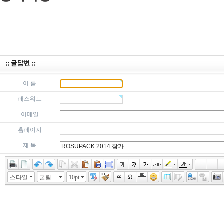
:: 글답변 ::
이 름
패스워드
이메일
홈페이지
제 목
스타일
굴림
10pt