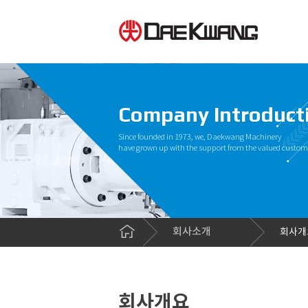
Company Introduct
Since founded in 1973, we, Daekwang Machinery
have grown up with the support from the valued custom
회사소개
회사개
회사개요