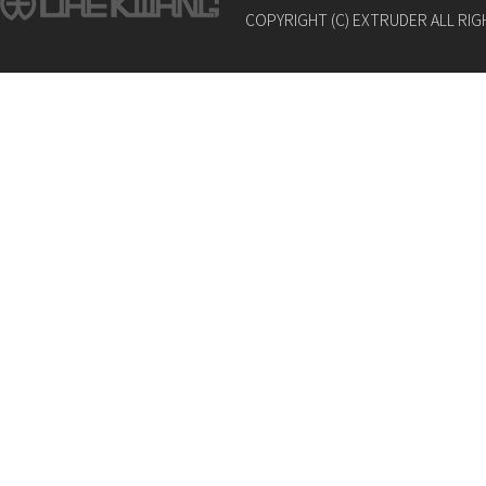
COPYRIGHT (C) EXTRUDER ALL RI